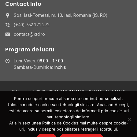
Contact Info
Sos. Iasi-Tomesti, nr. 13, Iasi, Romania (IS, RO)
(+40) 752.171.272
contact@xtd.ro
Program de lucru
Luni-Vineri:
08:00 - 17:00
Sambata-Duminica:
Inchis
© Copyright 2009 - 2024
XTD GARAGE
- XTRADEALS AUTO
GROUP S.R.L.
Pentru scopuri precum afisarea de continut personalizat,
XTRADEALS AUTO GROUP S.R.L. - Iasi | C.U.I.: 25060148 | Reg.
folosim module cookie sau tehnologii similare. Apasand Accept,
esti de acord sa permiti colectarea de informatii prin cookie-uri
Com.: J22/265/2009 | Toate drepturile rezervate XTD GARAGE
sau tehnologii similare.
Din
pentru online BAFO Group Distribution | Pagina web XTD
Afla in sectiunea Politica de Cookies mai multe despre cookie-
GARAGE este intretinuta de catre
BAFO
uri, inclusiv despre posibilitatea retragerii acordului.