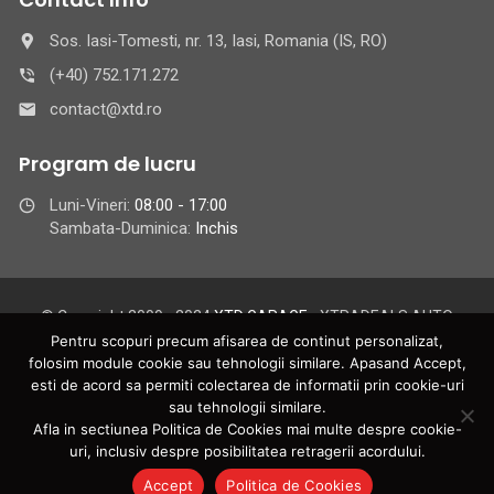
Sos. Iasi-Tomesti, nr. 13, Iasi, Romania (IS, RO)
(+40) 752.171.272
contact@xtd.ro
Program de lucru
Luni-Vineri:
08:00 - 17:00
Sambata-Duminica:
Inchis
© Copyright 2009 - 2024
XTD GARAGE
- XTRADEALS AUTO
GROUP S.R.L.
Pentru scopuri precum afisarea de continut personalizat,
XTRADEALS AUTO GROUP S.R.L. - Iasi | C.U.I.: 25060148 | Reg.
folosim module cookie sau tehnologii similare. Apasand Accept,
esti de acord sa permiti colectarea de informatii prin cookie-uri
Com.: J22/265/2009 | Toate drepturile rezervate XTD GARAGE
sau tehnologii similare.
Din
pentru online BAFO Group Distribution | Pagina web XTD
Afla in sectiunea Politica de Cookies mai multe despre cookie-
GARAGE este intretinuta de catre
BAFO
uri, inclusiv despre posibilitatea retragerii acordului.
Accept
Politica de Cookies