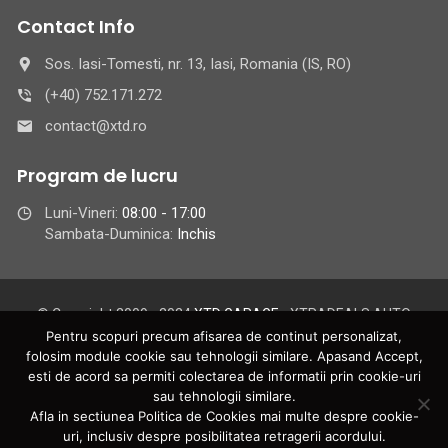
Contact Info
Sos. Iasi-Tomesti, nr. 13, Iasi, Romania (IS, RO)
(+40) 752.171.272
contact@xtd.ro
Program de lucru
Luni-Vineri:
08:00 - 17:00
Sambata-Duminica:
Inchis
© Copyright 2009 - 2024
XTD GARAGE
- XTRADEALS AUTO
GROUP S.R.L.
Pentru scopuri precum afisarea de continut personalizat,
XTRADEALS AUTO GROUP S.R.L. - Iasi | C.U.I.: 25060148 | Reg.
folosim module cookie sau tehnologii similare. Apasand Accept,
esti de acord sa permiti colectarea de informatii prin cookie-uri
Com.: J22/265/2009 | Toate drepturile rezervate XTD GARAGE
sau tehnologii similare.
Din
pentru online BAFO Group Distribution | Pagina web XTD
Afla in sectiunea Politica de Cookies mai multe despre cookie-
GARAGE este intretinuta de catre
BAFO
uri, inclusiv despre posibilitatea retragerii acordului.