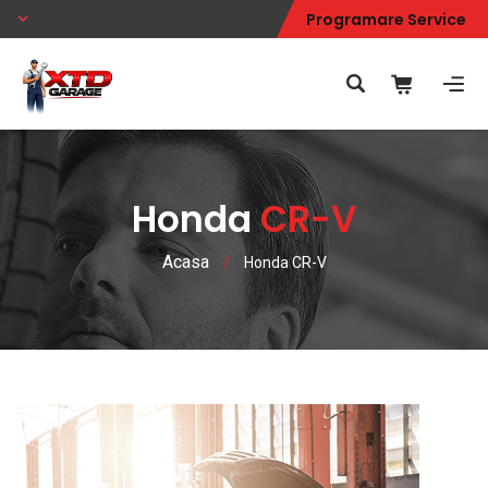
Programare Service
Honda
CR-V
Acasa
/
Honda CR-V