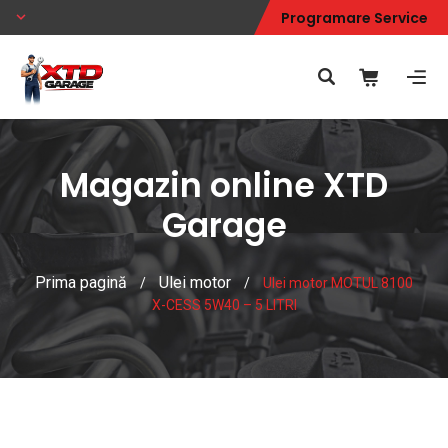
Programare Service
Magazin online XTD
Garage
Prima pagină
Ulei motor
/
/
Ulei motor MOTUL 8100
X-CESS 5W40 – 5 LITRI
Magazin online XTD Garage