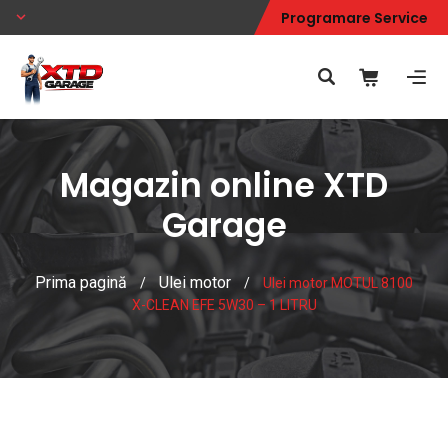
Programare Service
Magazin online XTD
Garage
Prima pagină
Ulei motor
/
/
Ulei motor MOTUL 8100
X-CLEAN EFE 5W30 – 1 LITRU
Magazin online XTD Garage